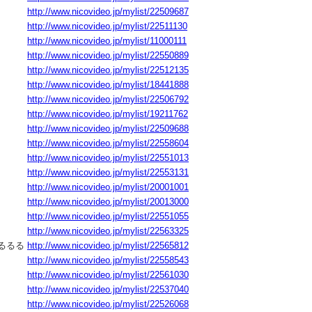
http://www.nicovideo.jp/mylist/22509687
http://www.nicovideo.jp/mylist/22511130
http://www.nicovideo.jp/mylist/11000111
http://www.nicovideo.jp/mylist/22550889
http://www.nicovideo.jp/mylist/22512135
http://www.nicovideo.jp/mylist/18441888
http://www.nicovideo.jp/mylist/22506792
http://www.nicovideo.jp/mylist/19211762
http://www.nicovideo.jp/mylist/22509688
http://www.nicovideo.jp/mylist/22558604
http://www.nicovideo.jp/mylist/22551013
http://www.nicovideo.jp/mylist/22553131
http://www.nicovideo.jp/mylist/20001001
http://www.nicovideo.jp/mylist/20013000
http://www.nicovideo.jp/mylist/22551055
http://www.nicovideo.jp/mylist/22563325
るるる
http://www.nicovideo.jp/mylist/22565812
http://www.nicovideo.jp/mylist/22558543
http://www.nicovideo.jp/mylist/22561030
http://www.nicovideo.jp/mylist/22537040
http://www.nicovideo.jp/mylist/22526068