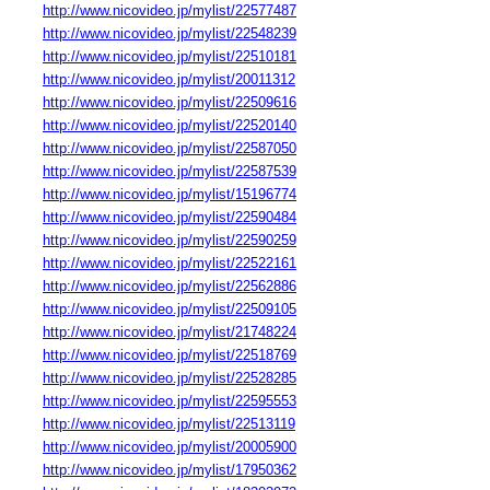
http://www.nicovideo.jp/mylist/22577487
http://www.nicovideo.jp/mylist/22548239
http://www.nicovideo.jp/mylist/22510181
http://www.nicovideo.jp/mylist/20011312
http://www.nicovideo.jp/mylist/22509616
http://www.nicovideo.jp/mylist/22520140
http://www.nicovideo.jp/mylist/22587050
http://www.nicovideo.jp/mylist/22587539
http://www.nicovideo.jp/mylist/15196774
http://www.nicovideo.jp/mylist/22590484
http://www.nicovideo.jp/mylist/22590259
http://www.nicovideo.jp/mylist/22522161
http://www.nicovideo.jp/mylist/22562886
http://www.nicovideo.jp/mylist/22509105
http://www.nicovideo.jp/mylist/21748224
http://www.nicovideo.jp/mylist/22518769
http://www.nicovideo.jp/mylist/22528285
http://www.nicovideo.jp/mylist/22595553
http://www.nicovideo.jp/mylist/22513119
http://www.nicovideo.jp/mylist/20005900
http://www.nicovideo.jp/mylist/17950362