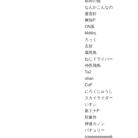
前田の後
なんかこんなの
避雷針
爽快P
ON系
MrMrs.
ろっく
左折
腐死鳥
ねじドライバー
仲邑飛鳥
Ta2
otian
CoP
にろくじゅうし
スカイライダー
いすぃ
新ドナP
対象外
神速カノン
パチュリー
sneeeeeeeeeek