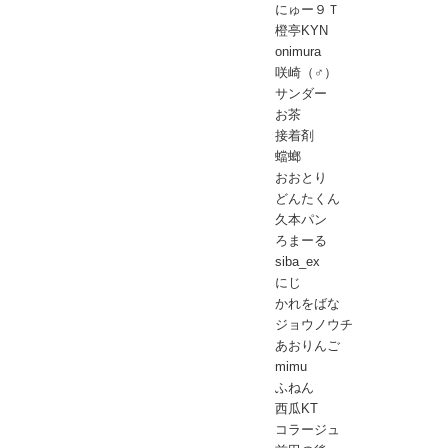
にゅー９Ｔ
橙亭KYN
onimura
咲崎（♂）
サンダー
お茶
接着剤
蟷螂
おおとり
どんたくん
久本パン
ろまーる
siba_ex
にじ
かれをばな
ジョウノウチ
あおりんご
mimu
ふねん
西瓜KT
コラージュ