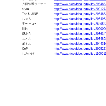
月面強襲ライナー
http://www.nicovideo.jp/mylist/295483
stym
http://www.nicovideo.jp/mylist/200127
The-U.JINE
http://www.nicovideo.jp/mylist/295488
しゃも
http://www.nicovideo.jp/mylist/295498
零〜ゼロ〜
http://www.nicovideo.jp/mylist/284954
fillin
http://www.nicovideo.jp/mylist/200000
SUNR
http://www.nicovideo.jp/mylist/295634
ふとん
http://www.nicovideo.jp/mylist/295489
ボトル
http://www.nicovideo.jp/mylist/294431
CoP
http://www.nicovideo.jp/mylist/290526
しみたげ
http://www.nicovideo.jp/mylist/110001