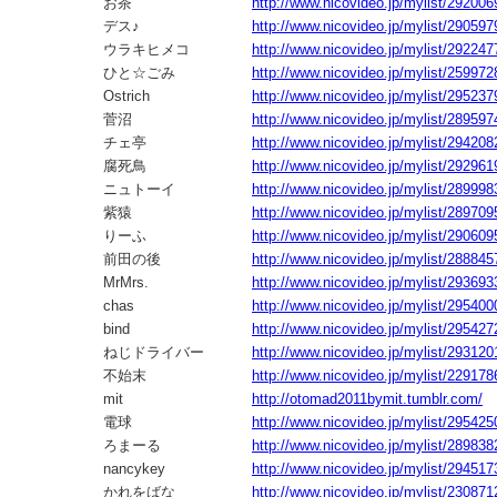
お茶
http://www.nicovideo.jp/mylist/292006
デス♪
http://www.nicovideo.jp/mylist/290597
ウラキヒメコ
http://www.nicovideo.jp/mylist/292247
ひと☆ごみ
http://www.nicovideo.jp/mylist/259972
Ostrich
http://www.nicovideo.jp/mylist/295237
菅沼
http://www.nicovideo.jp/mylist/289597
チェ亭
http://www.nicovideo.jp/mylist/294208
腐死鳥
http://www.nicovideo.jp/mylist/292961
ニュトーイ
http://www.nicovideo.jp/mylist/289998
紫猿
http://www.nicovideo.jp/mylist/289709
りーふ
http://www.nicovideo.jp/mylist/290609
前田の後
http://www.nicovideo.jp/mylist/288845
MrMrs.
http://www.nicovideo.jp/mylist/293693
chas
http://www.nicovideo.jp/mylist/295400
bind
http://www.nicovideo.jp/mylist/295427
ねじドライバー
http://www.nicovideo.jp/mylist/293120
不始末
http://www.nicovideo.jp/mylist/229178
mit
http://otomad2011bymit.tumblr.com/
電球
http://www.nicovideo.jp/mylist/295425
ろまーる
http://www.nicovideo.jp/mylist/289838
nancykey
http://www.nicovideo.jp/mylist/294517
かれをばな
http://www.nicovideo.jp/mylist/230871