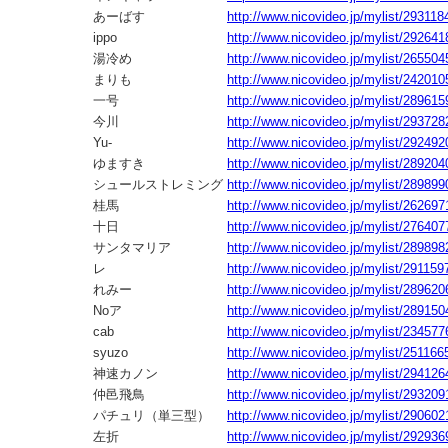
あーばす
http://www.nicovideo.jp/mylist/293118
ippo
http://www.nicovideo.jp/mylist/292641
湯冷め
http://www.nicovideo.jp/mylist/265504
まりも
http://www.nicovideo.jp/mylist/242010
一号
http://www.nicovideo.jp/mylist/289615
今川
http://www.nicovideo.jp/mylist/293728
Yu-
http://www.nicovideo.jp/mylist/292492
ゆますき
http://www.nicovideo.jp/mylist/289204
シュールストレミング
http://www.nicovideo.jp/mylist/289899
桂馬
http://www.nicovideo.jp/mylist/262697
十日
http://www.nicovideo.jp/mylist/276407
サンタマリア
http://www.nicovideo.jp/mylist/289898
レ
http://www.nicovideo.jp/mylist/291159
れみー
http://www.nicovideo.jp/mylist/289620
Noア
http://www.nicovideo.jp/mylist/289150
cab
http://www.nicovideo.jp/mylist/234577
syuzo
http://www.nicovideo.jp/mylist/251166
神速カノン
http://www.nicovideo.jp/mylist/294126
仲邑飛鳥
http://www.nicovideo.jp/mylist/293209
パチュリ（単三型）
http://www.nicovideo.jp/mylist/290602
左折
http://www.nicovideo.jp/mylist/292936