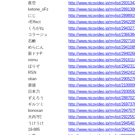
夜空
http://www.nicovideo.jp/mylist/293134
ketone_oFz
http://www.nicovideo.jp/mylist/289130
にじ
http://www.nicovideo.jp/mylist/289891
√Effect
http://www.nicovideo.jp/mylist/294228
くろがね
http://www.nicovideo.jp/mylist/294327
コラージュ
http://www.nicovideo.jp/mylist/236638
石鹸
http://www.nicovideo.jp/mylist/292716
めらにん
http://www.nicovideo.jp/mylist/294108
新ドナP
http://www.nicovideo.jp/mylist/294026
mimu
http://www.nicovideo.jp/mylist/291611
ほりぞ
http://www.nicovideo.jp/mylist/294231
RSN
http://www.nicovideo.jp/mylist/294241
otian
http://www.nicovideo.jp/mylist/290527
唐揚
http://www.nicovideo.jp/mylist/210000
日本刀
http://www.nicovideo.jp/mylist/293059
ずえろう
http://www.nicovideo.jp/mylist/288702
ギルツミ
http://www.nicovideo.jp/mylist/269737
bonosan
http://www.nicovideo.jp/mylist/294707
大内?打
http://www.nicovideo.jp/mylist/292255
うけうけ
http://www.nicovideo.jp/mylist/294540
19-885
http://www.nicovideo.jp/mylist/294224