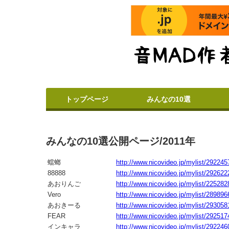
トップページ
みんなの10選
みんなの10選公開ページ/2011年
蟷螂
http://www.nicovideo.jp/mylist/292245
88888
http://www.nicovideo.jp/mylist/292622
あおりんご
http://www.nicovideo.jp/mylist/225282
Vero
http://www.nicovideo.jp/mylist/289896
あおきーる
http://www.nicovideo.jp/mylist/293058
FEAR
http://www.nicovideo.jp/mylist/292517
インキャラ
http://www.nicovideo.jp/mylist/292246