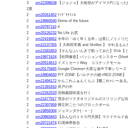
3
sm22308638
【ジョジョ】大統領がアイマスPになった
2票
2
sm20261452
ﾅﾝﾃﾞﾓﾅｲﾉﾖ
2
sm19860540
Dome of the future
2
sm20787110
if
2
sm20126232
No Life お尻
2
sm22419452
今年の「ゆく年くる年」は変にノリノリ
2
sm22137355
【 大和田常務 and Skrillex 】 やれるもんな
2
sm21581853
【そんなふいんきで歌ってみた】S!ck【
2
sm19971624
【松岡修造】パッションモンスター (Shor
2
sm20514613
イズミカートWey ココナックモール
2
sm20175665
Google Chrome×大変な途中下車シリーズ
2
sm19804650
PIT ZONE【パルテナの鏡×RED ZONE】
2
sm21494172
かんこれふぁんくらぶ【艦これ×いーある
2
sm21391810
井戸の中
2
sm22262533
旧独裁国街道を行く
2
sm21677917
雪歩がツクダオリジナルのスリリングな
2
sm22307959
脚立対こたつのブロックボール
2
sm19858304
ジョマンダナ(・×・)
2
sm20865843
【みんなの１００円天国】マクドナルド
2
sm20721474
幻境神界歌合