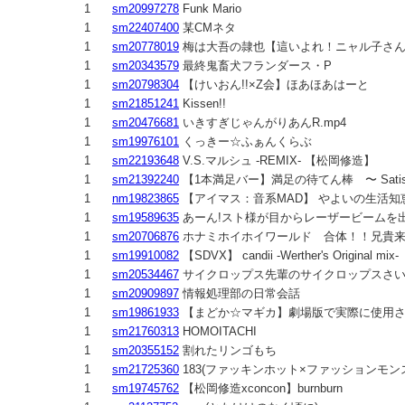
1
sm20997278
Funk Mario
1
sm22407400
某CMネタ
1
sm20778019
梅は大吾の隷也【這いよれ！ニャル子さ
1
sm20343579
最終鬼畜犬フランダース・P
1
sm20798304
【けいおん!!×Z会】ほあほあはーと
1
sm21851241
Kissen!!
1
sm20476681
いきすぎじゃんがりあんR.mp4
1
sm19976101
くっきー☆ふぁんくらぶ
1
sm22193648
V.S.マルシュ -REMIX- 【松岡修造】
1
sm21392240
【1本満足バー】満足の待てん棒 〜 Satisf
1
nm19823865
【アイマス：音系MAD】 やよいの生活知
1
sm19589635
あーん!スト様が目からレーザービームを出
1
sm20706876
ホナミホイホイワールド 合体！！兄貴
1
sm19910082
【SDVX】 candii -Werther's Origin
1
sm20534467
サイクロップス先輩のサイクロップスさ
1
sm20909897
情報処理部の日常会話
1
sm19861933
【まどか☆マギカ】劇場版で実際に使用
1
sm21760313
HOMOITACHI
1
sm20355152
割れたリンゴもち
1
sm21725360
183(ファッキンホット×ファッションモ
1
sm19745762
【松岡修造xconcon】burnburn