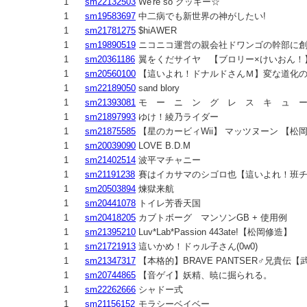
1
sm22132503
We're so クッキー☆
1
sm19583697
中二病でも新世界の神がしたい!
1
sm21781275
$hiAWER
1
sm19890519
ニコニコ運営の親会社ドワンゴの幹部に
1
sm20361186
翼をくだサイヤ 【ブロリー×けいおん！
1
sm20560100
【這いよれ！ドナルドさんＭ】変な道化
1
sm22189050
sand blory
1
sm21393081
モ ー ニ ン グ レ ス キ ュ 
1
sm21897993
ゆけ！綾乃ライダー
1
sm21875585
【星のカービィWii】 マッツヌーン 【松
1
sm20039090
LOVE B.D.M
1
sm21402514
波平マチャニー
1
sm21191238
賽はイカサマのシゴロ也【這いよれ！班チ
1
sm20503894
煉獄来航
1
sm20441078
トイレ芳香天国
1
sm20418205
カブトボーグ マンソンGB + 使用例
1
sm21395210
Luv*Lab*Passion 443ate!【松岡修造】
1
sm21721913
這いかめ！ドゥル子さん(0w0)
1
sm21347317
【本格的】BRAVE PANTSER♂兄貴伝【
1
sm20744865
【音ゲイ】妖精、暁に掘られる。
1
sm22262666
シャドー式
1
sm21156152
モラシーベイベー