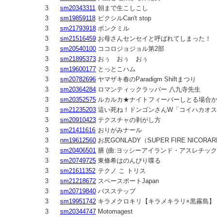
3
sm20343311
朝まで生こしこし
3
sm19859118
ピクシルCan't stop
3
sm21793918
ボンクミル
3
sm21516459
お母さんセンセイと呼ばれてしまった！
3
sm20540100
ココロジョジョル第2部
3
sm21895373
おぅ おぅ おぅ
3
sm19600177
とっとこハム
3
sm20782696
ヤマザキ春のParadigm Shiftまつり
3
sm20364284
ロマンティックラッパー 八九寺先生
3
sm20352575
ルカルカ★ナイトフィーバーしとる場合
3
sm21235203
這い死ね！ドンゴンさんW「コイハカオス
3
sm20910423
テクスチャの剥がし方
3
sm21411616
おりがみナール
3
nm19612560
お尻GONLADY（SUPER FIRE NICORAR
3
sm20406501
膳 (曲:ヨッシーアイランド・アスレチック
3
sm20749725
東條希はのんびり喋る
3
sm21611352
テクノ こ トリス
3
sm21218672
スペースポートJapan
3
sm20719840
バスステップ
3
sm19951742
キラメクロキリ【キラメキラリ×黒霧島】
3
sm20344747
Motomagest