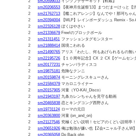
2
sm20599033
イシツブテサーキット【転載】
2
sm20206553
【夜神月生誕祭'13】まつだまーけっと【
2
sm21762713
【艦これアレンジ】なんでや！那珂ちゃん艦隊アイ
2
sm20394004
【MLP】レインボーダッシュ Remix - So Aw
2
sm22326128
ぼくはやさい
2
sm21336679
Free!のブロックボール
2
sm21311451
ファッションタグモンスター
2
sm21888414
国境こわれる
2
sm21490765
アリス「わたし、何もあげられるもの無いか
2
sm22195726
【１０周年記念】CX ２ CX【ゲームセン
2
sm20177231
チャンバラディスコ
2
sm19875181
危険なクンニ
2
sm20159874
モーニングレスキューさん
2
sm21584379
マカロニライナー
2
sm20157905
河童（YO-KAI_Disco）
2
sm21943197
九条カレンちゃんを見守る動画
2
sm20465838
恋とキングコング西野さん
2
sm19731124
ローマの元日
2
sm20363800
河童 (on_and_on)
2
sm21127546
究極くどい説明！セピアのくどい説明亭
2
sm20651926
俺は勉強が嫌い也【Z会×ニャル子さんW
2
sm20365058
Do Back ohn