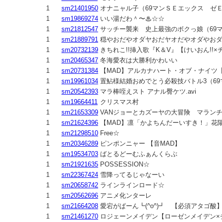
1
sm21401950
オナニャル子（69マンＳＥエックス ゼ
1
sm19869274
いい湯だわ＾〜♨☆☆
1
sm21812547
サッチー襲来 史上最強のボクっ娘（69
1
sm21889791
穏やおだやオダヤおだヤオだやオダやお
1
sm20732139
きちれこ!!挿入歌『K＆V』【けいおん!!
1
sm20465347
冬海愛衣は大勝利かわいい
1
sm20731384
【MAD】アルカナハート・オブ・ナイツ
1
sm19961034
置鮎様結婚おめでとう必殺技バトル3（6
1
sm20542393
マラ棒咥えスト アナル臀ケツ.avi
1
sm19664411
クリスマス村
1
sm21653309
VANジョーとカズーヤの大冒険 マラン
1
sm21624396
【MAD】凛「かよちんだーいすき！」花
1
sm21298510
Free☆
1
sm20346289
ピンポンニャー 【音MAD】
1
sm19534703
ばとるどーむふぁんくらぶ
1
sm21921635
POSSESSION☆
1
sm22367424
雪降ってるじゃなーい
1
sm20658742
ラインラインロード☆
1
sm20562696
アニメ化ンターレ
1
sm21664208
愛宕がぱーん┗(^o^)┛ 【必須アタゴ
1
sm21461270
ロジェーンメイデン【ローゼンメイデン×