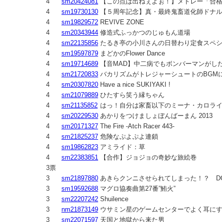
4
sm20424081
【この点は出ねぇよぉ！】メドレー「合
4
sm19730130
【５周年記念】真・最終鬼畜道化師ドナ
4
sm19829572
REVIVE ZONE
4
sm20343944
修造式ふっかつのじゅもん道場
4
sm22135856
たるき亭の小川さんの日替わり定食スペ
4
sm19597879
まどかのFlower Dance
4
sm19714689
【音MAD】中二病でもボンバーマンがし
4
sm21720833
バカリズムがトレジャーシュートのBGM
4
sm20307820
Have a nice SUKIYAKI !
4
sm21079889
ひたすら笑う縁ちゃん
4
sm21135852
はっ！自分は家畜以下のミーナ・カロラ
4
sm20229530
あかりをつけましょぼんばーまん 2013
4
sm20171327
The Fire -Atch Racer 443-
4
sm21825237
危険なぷよぷよ連鎖
4
sm19862823
アミライド：草
4
sm22383851
【合作】ジョジョの奇妙な旅絵巻
3票
3
sm21897880
あきらクンニさせられてしまった！？ DO-TE
3
sm19592688
マグロ協奏曲第27番”鮪火”
3
sm22207242
Shuilence
3
nm21873149
ウサミン星のゲームセンターでよく耳にす
3
sm22071597
天国と地獄から来た男