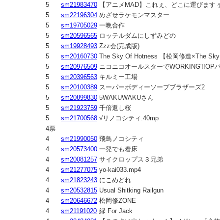
5
sm21983470
【アニメMAD】これぇ、どこに運びます
5
sm22196304
めざせラケモンマスター
5
sm19705029
一晩合作
5
sm20596565
ロッテルダムにしずみどの
5
sm19928493
Zzz会(完成版)
5
sm20160730
The Sky Of Hotness 【松岡修造×The Sky
5
sm20976509
ニコニコオールスターでWORKING'!!OP
5
sm20396563
キルミー工場
5
sm20100389
スーパーボディーソープブラザーズ2
5
sm20899830
5WAKUWAKUさん
5
sm21923759
千倍返し桜
5
sm21700568
√リノコシティ.40mp
4票
4
sm21990050
飛鳥ノコシティ
4
sm20573400
一発でも着床
4
sm20081257
サイクロップス３兄弟
4
sm21277075
yo-kai033.mp4
4
sm21823243
にこめどれ
4
sm20532815
Usual Shitking Railgun
4
sm20646672
松岡修ZONE
4
sm21191020
縁 For Jack