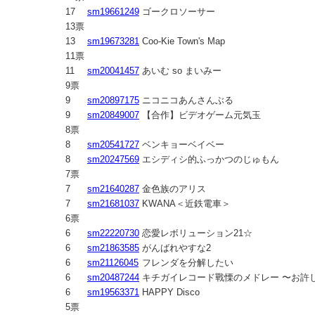
17
sm19661249
ゴークロソーサー
13票
13
sm19673281
Coo-Kie Town's Map
11票
11
sm20041457
あいむ so まいみー
9票
9
sm20897175
ニコニコあんさんぶる
9
sm20849007
【合作】ビデオゲーム元気玉
8票
8
sm20541727
ベンキョーベイベー
8
sm20247569
エシディシ的ふっかつのじゅもん
7票
7
sm21640287
金色族のアリス
7
sm21681037
KWANA＜近鉄電車＞
6票
6
sm22220730
恋愛レボリューション21☆
6
sm21863585
がんばれやすな2
6
sm21126045
フレンダを分解したい
6
sm20487244
キチガイレコード戰慄のメドレー 〜お許し
6
sm19563371
HAPPY Disco
5票