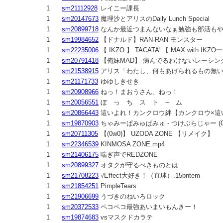
1
sm21112928
レイニー課長
1
sm20147673
魔理沙とアリスのDaily Lunch Special
1
sm20899718
なんか最近つまんないなぁ勉強も部活もや
1
sm19984652
【ドナルド】RAN-RAN モンスター
1
sm22235006
【 IKZO 】 TACATA' 【 MAX with IKZO
1
sm20791418
【俺妹MAD】 病んでるわけないレーシン
1
sm21538915
アリス「わたし、何もあげられるもの無
1
sm21171733
ゆゆしきせき
1
sm20908966
ねっ！まおうさん、ねっ！
1
sm20056551
ぼ っ ち ス ト − ム
1
sm20866443
這いよれ！カンクロウ絆【カンクロウ×這
1
sm19870903
ちゃみーぱみゅぱみゅ - つけぶらじゃー (Comple
1
sm20711305
【(0w0)】 UZODA ZONE 【リメイク】
1
sm22346539
KINMOSA ZONE.mp4
1
sm21406175
喘ぎ声でREDZONE
1
sm20899327
オタクが守るべきものとは
1
sm21708223
√Effect大好き！（直球）.15bntem
1
sm21854251
PimpleTears
1
sm21906699
うづきのねいろロック
1
sm20372533
ペコペコ最強あいまいもんきー！
1
sm19874683
vsマスクドカラテ