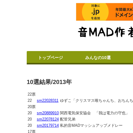
トップページ
みんなの10選
10選結果/2013年
22票
22
sm22028311
ゆずこ「クリスマス唯ちゃんち、おちん
20票
20
sm20889910
関西電気保安協会 「我は電力の守也」
20
sm22078124
配管兄弟
20
sm20179714
私的音MADマッシュアップメドレー
17票