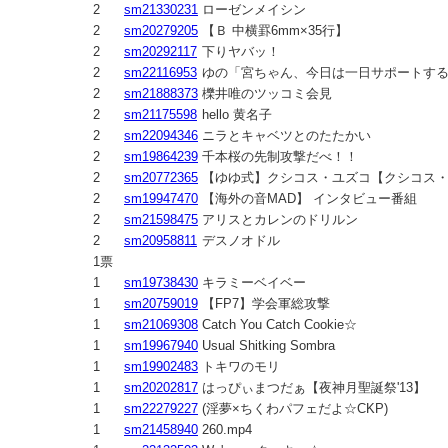
2
sm21330231
ローゼンメイシン
2
sm20279205
【Ｂ 中横罫6mm×35行】
2
sm20292117
下りヤバッ！
2
sm22116953
ゆの「宮ちゃん、今日は一日サポートす
2
sm21888373
櫟井唯のツッコミ会見
2
sm21175598
hello 黄名子
2
sm22094346
ニラとキャベツとのたたかい
2
sm19864239
千本桜の先制攻撃だべ！！
2
sm20772365
【ゆゆ式】クシコス・ユズコ【クシコス
2
sm19947470
【海外の音MAD】 インタビュー番組
2
sm21598475
アリスとカレンのドリルン
2
sm20958811
デスノオドル
1票
1
sm19738430
キラミーベイベー
1
sm20759019
【FP7】学会軍総攻撃
1
sm21069308
Catch You Catch Cookie☆
1
sm19967940
Usual Shitking Sombra
1
sm19902483
トキワのモリ
1
sm20202817
はっぴぃまつだぁ【夜神月聖誕祭'13】
1
sm22279227
(淫夢×ちくわパフェだよ☆CKP)
1
sm21458940
260.mp4