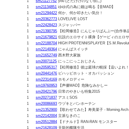
1
sm21127752
you (とたけけのなく頃に)
1
sm21134851
ゆゆ式の為に鐘は鳴る【音MAD】
1
sm21294422
何か、何か叩きたい気分！
1
sm20362773
LOVELIVE LOST
1
sm22428423
スジャッパー
1
sm21390795
【松岡修造】にんじゃりばんぶー(合作単
1
sm21679821
伝説のエロサイト裸身【ゲービィのエロ
1
sm22188704
HIGH PROTENNISPLAYER【S.M.Revolu
1
sm22149364
にゃんぱスイッチ
1
sm21652749
西木野大家族
1
sm20071125
にっこにっこおじさん
1
sm20595317
【松岡修造】彼は庭球の蜆採【這いよれ
1
sm20441476
ビハッピホット・オカパッション
1
sm22314169
ホモメロディー
1
sm19760953
【声優MAD】危険なみかしー
1
sm20421796
日常のやきいも特集2015
1
sm20271837
アスミSOS
1
sm20086693
ウヅキとバンホーテン
1
sm21352900
【歌わせてみた】寿美菜子 - Morning Arch
1
sm22142004
立派なきのこ
1
sm20512884
【ドナルド】RAN-RAN モンスター
1
sm21628109
天龍的艦隊生活