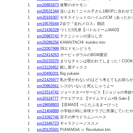
1
sm20881873
進撃のポケモン
1
sm20531344
這いよれ！ニャル子さん1期OPに合わせ
1
sm20191007
セキスイシュトロハイムのCM（あったか
1
sm19576544
Z会で『走れメロス』朗読
1
sm21436328
つくだ3兄弟【バトルドームMAD】
1
sm20983742
テクニシャンの濡らし方
1
sm20286256
KAMAITACHI -kuroko mix-
1
sm22007999
29エドモンどうろ
1
sm22414263
カービィボウルのBGM愛宕
1
sm20233370
まりなチャンは呪われてしまった！COOKIE 
1
sm21120452
殺し屋ディスコ
1
sm20490201
Big yukarie
1
sm21425977
私が受かれないのはどう考えてもお前ら
1
sm20962661
シズがいないと死んじゃうよ〜
1
sm21514742
ジョースター×サービス【ジョジョの奇妙
1
sm20119777
アマエアマエ 【マイムマイム×咲-Saki-】
1
sm19658803
【音MAD】べじたぶるまーけっと
1
sm21404889
小学校の時に卓球クラブに所属していた
1
sm21092746
宮子の声でドラムンベース
1
sm21646723
ギャラクシーノススメ
1
sm20125501
PUHANOiA ☆ Revolution.ktn