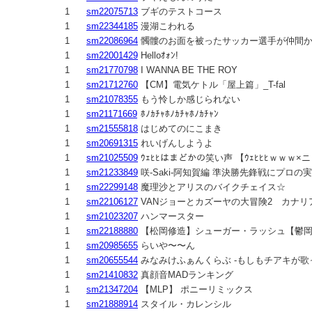
1
sm22075713
ブギのテストコース
1
sm22344185
漫湖こわれる
1
sm22086964
髑髏のお面を被ったサッカー選手が仲間
1
sm22001429
Helloｵｫﾝ!
1
sm21770798
I WANNA BE THE ROY
1
sm21712760
【CM】電気ケトル「屋上篇」_T-fal
1
sm21078355
もう怜しか感じられない
1
sm21171669
ﾎﾉｶﾁｬﾎﾉｶﾁｬﾎﾉｶﾁｬﾝ
1
sm21555818
はじめてのにこまき
1
sm20691315
れいげんしようよ
1
sm21025509
ｳｪﾋﾋはまどかの笑い声 【ｳｪﾋﾋﾋｗｗｗ×
1
sm21233849
咲-Saki-阿知賀編 準決勝先鋒戦にプロ
1
sm22299148
魔理沙とアリスのバイクチェイス☆
1
sm22106127
VANジョーとカズーヤの大冒険2 カナ
1
sm21023207
ハンマースター
1
sm22188880
【松岡修造】シューガー・ラッシュ【鬱
1
sm20985655
らいや〜〜ん
1
sm20655544
みなみけふぁんくらぶ -もしもチアキが歌った
1
sm21410832
真顔音MADランキング
1
sm21347204
【MLP】 ポニーリミックス
1
sm21888914
スタイル・カレンシル