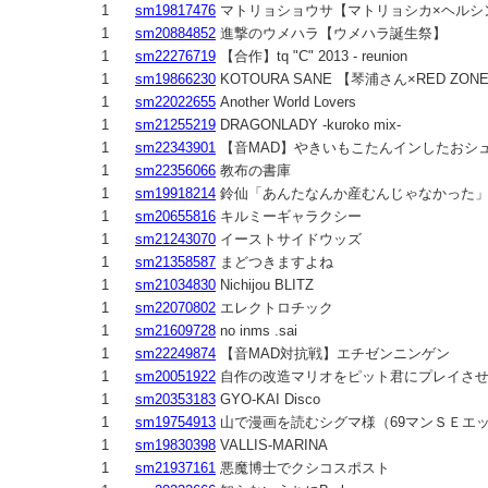
1
sm19817476
マトリョショウサ【マトリョシカ×ヘルシ
1
sm20884852
進撃のウメハラ【ウメハラ誕生祭】
1
sm22276719
【合作】tq "C" 2013 - reunion
1
sm19866230
KOTOURA SANE 【琴浦さん×RED ZON
1
sm22022655
Another World Lovers
1
sm21255219
DRAGONLADY -kuroko mix-
1
sm22343901
【音MAD】やきいもこたんインしたおシ
1
sm22356066
教布の書庫
1
sm19918214
鈴仙「あんたなんか産むんじゃなかった
1
sm20655816
キルミーギャラクシー
1
sm21243070
イーストサイドウッズ
1
sm21358587
まどつきますよね
1
sm21034830
Nichijou BLITZ
1
sm22070802
エレクトロチック
1
sm21609728
no inms .sai
1
sm22249874
【音MAD対抗戦】エチゼンニンゲン
1
sm20051922
自作の改造マリオをピット君にプレイさ
1
sm20353183
GYO-KAI Disco
1
sm19754913
山で漫画を読むシグマ様（69マンＳＥエ
1
sm19830398
VALLIS-MARINA
1
sm21937161
悪魔博士でクシコスポスト