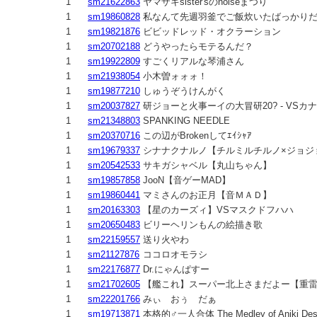
1
sm21622863
ヤマザキsister'sのnoiseまつり
1
sm19860828
私なんて先週羽釜でご飯炊いたばっかり
1
sm19821876
ビビッドレッド・オクラーション
1
sm20702188
どうやったらモテるんだ？
1
sm19922809
すごくリアルな琴浦さん
1
sm21938054
小木曽ォォォ！
1
sm19877210
しゅうぞうけんがく
1
sm20037827
研ジョーと火事ーイの大冒研20? - VSカ
1
sm21348803
SPANKING NEEDLE
1
sm20370716
この辺がBrokenしてｴｲｼｬｱ
1
sm19679337
シナナクナルノ【チルミルチルノ×ジョジ
1
sm20542533
サキガシャベル【丸山ちゃん】
1
sm19857858
JooN【音ゲーMAD】
1
sm19860441
マミさんのお正月【音ＭＡＤ】
1
sm20163303
【星のカーズィ】VSマスクドフハハ
1
sm20650483
ビリーヘリンもんの絵描き歌
1
sm22159557
送り火やわ
1
sm21127876
ココロオモラシ
1
sm22176877
Dr.にゃんぱすー
1
sm21702605
【艦これ】スーパー北上さまだよー【重
1
sm22201766
みぃ おぅ だぁ
1
sm19713871
本格的♂一人合体 The Medley of Aniki D