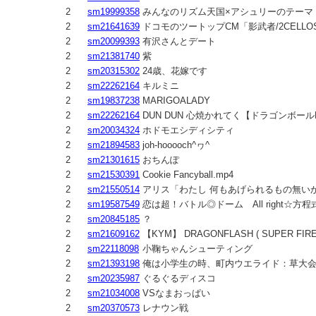
2
sm19999358
みんなのリズム天国×アシュリーのテーマ
2
sm21641639
ドコモのツートップCM「影武者/2CELL
2
sm20099393
有沢さんとデート
2
sm21381740
紫
2
sm20315302
24歳、花嫁です
2
sm22262164
キルミニ
2
sm19837238
MARIGOALADY
2
sm22262164
DUN DUN 心焼かれてく【ドラゴンボール
2
sm20034324
ホドモエシディシティ
2
sm21894583
joh-hooooch^ヮ^
2
sm21301615
おちんぽ
2
sm21530391
Cookie Fancyball.mp4
2
sm21550514
アリス「わたし 何もあげられるもの無い
2
sm19587549
恋は超！バトル◎ドーム All right☆方程
2
sm20845185
？
2
sm21609162
【KYM】 DRAGONFLASH ( SUPER FIRE
2
sm22118098
小鞠ちゃんシューティング
2
sm21393198
俺は小学生の時、町内ウエライド：草大会
2
sm20235987
ぐるぐるディスコ
2
sm21034008
VSなまおっぱい
2
sm20370573
レナウン戦