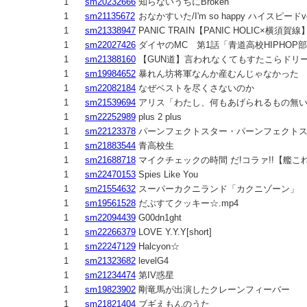
1
sm20232666
知らないうちにBroken
1
sm21135672
おなかすいた/I'm so happy ハイスピードv
1
sm21338947
PANIC TRAIN【PANIC HOLIC×横須賀線
1
sm22027426
ダイヤのMC 第1話「青道高校HIPHOP
1
sm21388160
【GUN道】言われなくてもすたこらドリー
1
sm19984652
暴れん坊将軍なんか産むんじゃなかった
1
sm22082184
なぜベストを尽くさないのか
1
sm21539694
アリス「わたし、何もあげられるもの無
1
sm22252989
plus 2 plus
1
sm22123378
パーンフェクトスター・パーンフェクト
1
sm21883544
青高校生
1
sm21688718
マイクチェックの時間 だ!コラァ!!【艦こ
1
sm22470153
Spies Like You
1
sm21554632
スーパーカクニランド「カクニゾーン」
1
sm19561528
だぶすてクッキー☆.mp4
1
sm22094439
G00dn1ght
1
sm22266379
LOVE Y.Y.Y[short]
1
sm22247129
Halcyon☆
1
sm21323682
levelG4
1
sm21234474
第IV惑星
1
sm19823902
剛竜馬が出演したクレーンフィーバー
1
sm21821404
ブギえもんのうた