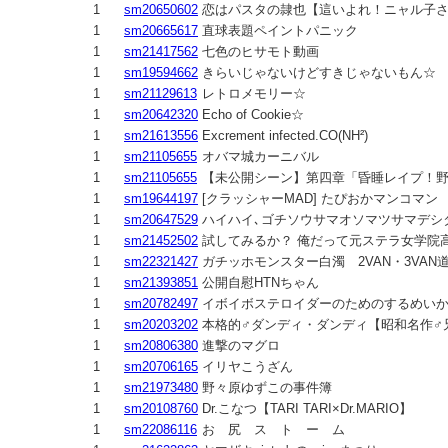
1
sm20650602
恋はパスタの隷也【這いよれ！ニャル子
1
sm20665617
直球表題ペイントパニック
1
sm21417562
七色のヒサモト動画
1
sm19594662
きらいじゃないけどすきじゃないもん☆
1
sm21129613
レトロメモリー☆
1
sm20642320
Echo of Cookie☆
1
sm21613556
Excrement infected.CO(NH²)
1
sm21105655
オバマ城カーニバル
1
sm21105655
【未公開シーン】第四章「昏睡レイプ！
1
sm19644197
[クラッシャーMAD] たぴおかマンコマン
1
sm20647529
ハイハイ､ゴチソウサマオソマツサマデシ
1
sm21452502
試してみるか？ 俺だって元ステラ女学院高
1
sm22321427
ガチッホモンスター白濁 2VAN・3VAN道
1
sm21393851
公開自慰HTNちゃん
1
sm20782497
イボイボステロイダーのためのするめい
1
sm20203202
本格的♂ダンディ・ダンディ【昭和名作♂
1
sm20806380
進撃のマグロ
1
sm20706165
イリヤこうざん
1
sm21973480
野々原ゆずこの事件簿
1
sm20108760
Dr.こなつ【TARI TARI×Dr.MARIO】
1
sm22086116
お 尻 ス ト ー ム