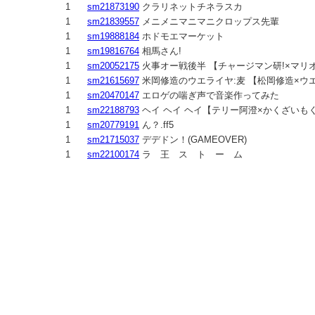
1
sm21873190
クラリネットチネラスカ
1
sm21839557
メニメニマニマニクロップス先輩
1
sm19888184
ホドモエマーケット
1
sm19816764
相馬さん!
1
sm20052175
火事オー戦後半 【チャージマン研!×マリオ
1
sm21615697
米岡修造のウエライヤ:麦 【松岡修造×ウ
1
sm20470147
エロゲの喘ぎ声で音楽作ってみた
1
sm22188793
ヘイ ヘイ ヘイ【テリー阿澄×かくざいも
1
sm20779191
ん？.ff5
1
sm21715037
デデドン！(GAMEOVER)
1
sm22100174
ラ 王 ス ト ー ム