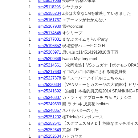
1
sm25037055
受験中 合格の確率
1
sm25118296
シヤチカタ
1
sm25155234
Z会は大変なCMを放映していきました
1
sm25161767
エアーマンがわかんない
1
sm25167930
雪やconcon
1
sm25174545
オシリープ
1
sm25177031
まなぶタイムきらいParty
1
sm25196652
現場監督ハニーF.C.O.H.
1
sm25203971
思い出は1145141919810億千万
1
sm25209346
Iwana Mystery.mp4
1
sm25214561
【松岡修造】VSシュガナ【ポケモンORA
1
sm25217683
イゴの人に目の敵にされる南委員長
1
sm25227378
希「スーパーアイドルにこちゃん」
1
sm25230334
【VANジョーとカズーヤの大冒険2】ビリ
1
sm25241692
【白組】本格的男尻祭2014 SPANKING♂R
1
sm25246837
カ・ラ・イ アプローチ #t7s #ナナシス
1
sm25249533
回 ラ ナ ヰ 戊辰花.hrdhtm
1
sm25248357
ネバギバポーのうた
1
sm25251202
桜Trickのバレボレース
1
sm25252541
【スクフェスＭＡＤ】危険なタッチボイ
1
sm25252649
京急LIFE
1
sm25252634
ハトガヤタ