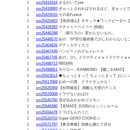
1
sm25418164
まるかいてyee
1
sm25418993
ぎゅっとされればされるほど、ぎゅっと
1
sm25425016
その花Funkot
1
sm25425403
【海原雄山】キサッマ★ワックビーダー
1
sm25428383
マチャミーベイベー (削除)
1
sm25446298
「（吸引力の）変わらないもの」
1
sm25448570
あの、SP皆伝最終曲で少しわからないと
1
sm25464826
デナシカディスコ
1
sm25467439
バンビーノのグルメレース
1
sm25467745
あの、少し ドラゲナイｗｗドラゲナイｗ
1
sm25498713
RBD(48)
1
sm25498851
カゲロー - KANMONO- 【艦これMAD】
1
sm25503014
◆ちょっとまって ちょっとまって おにい
1
sm25517068
おめーの席、ドラゲネぇから！
1
sm25520369
【松岡修造】 残酷な天使のテニス
1
sm25533008
ドラゲないおばけ
1
sm25545760
混ぜ込みわかめゴエモン
1
nm25549380
【音MAD】呂500のエンジンルーム
1
sm25556478
ドラげもんのうた
1
sm25520703
Super GERO COOKIE☆
1
sm25572797
【東京喰種】危険な腕たて伏せ