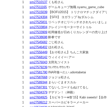
1
sm27510137
くも松さん
1
sm27511165
ゲームキューブ無職.syamu_game_cube
1
sm27515039
【BOFU2015】 トリクロマチックダイア
1
sm27524304
【SFII】 ヨガラップ byダルシム
1
sm27525831
リベッチオにリベッチオされちゃいましょ 
1
sm27533804
クレイジーモーターサイトゥル
1
sm27533909
松岡修造が日めくりカレンダーの売り上げ
1
sm27538698
酔拳です
1
sm27545682
ごじ松さん
1
sm27546402
ほわ松さん
1
sm27556449
【おそ松さん】ちんこ大家族
1
sm27568142
ウィイイイー↑アー
1
sm27576043
太郎丸ツイスト
1
sm27579239
ｳｴﾉｻｳｴﾉｻｳｴﾉｻﾝ
1
sm27581790
INARI食べたい.udontabetai
1
sm27587668
ジョジョ松さん
1
sm27589344
まらいぐまオスカル
1
sm27597301
てないしコードもぬけてるし
1
sm27604379
デデドン！（神殿）
1
sm27604925
【カビキラー➕祭’15】Kabi sweets!【合
1
sm27599212
スーパーカビキラーメーカー