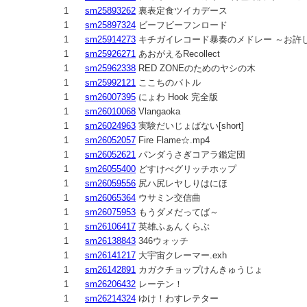
1
sm25893262
裏表定食ツイカデース
1
sm25897324
ビーフビーフンロード
1
sm25914273
キチガイレコード暴奏のメドレー ～お許し
1
sm25926271
あおがえるRecollect
1
sm25962338
RED ZONEのためのヤシの木
1
sm25992121
ここちのバトル
1
sm26007395
にょわ Hook 完全版
1
sm26010068
Vlangaoka
1
sm26024963
実験だいじょばない[short]
1
sm26052057
Fire Flame☆.mp4
1
sm26052621
パンダうさぎコアラ鑑定団
1
sm26055400
どすけべグリッチホップ
1
sm26059556
尻ハ尻レヤしりはにほ
1
sm26065364
ウサミン交信曲
1
sm26075953
もうダメだってば～
1
sm26106417
英雄ふぁんくらぶ
1
sm26138843
346ウォッチ
1
sm26141217
大宇宙クレーマー.exh
1
sm26142891
カガクチョップけんきゅうじょ
1
sm26206432
レーテン！
1
sm26214324
ゆけ！わすレテター