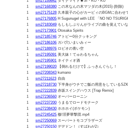
1
sm27155642
ダイナマイト★SI・KO・KU
1
sm27168380
この木なんの木マツダの木(2015) (削除)
1
sm27175128
久本親子の心がカービィのBGMに合わせて
1
sm27176805
H Sugunugel with LEE 「NO N
1
sm27183049
もしもしぶりんがライブの曲を覚えてい
1
sm27173901
Otosaka Spirits
1
sm27185746
アトピー0分クッキング
1
sm27186106
ガバ穴いまいみィー
1
sm27188976
ロビオの青い空
1
sm27195091
美大妹！てゅわるちゃん
1
sm27195901
ネイティオ酒
1
sm27199020
【倒れるだけで】ふっきんぐらし！
1
sm27208343
kumano
1
sm27211623
自由
1
sm27218730
下半身がウチでご飯の用意をしているSZKの音MAD
1
sm27222839
赤坂スイングハウス [Trap Remix]
1
sm27236560
オーバーローニン
1
sm27237200
うまるでロードモナーク
1
sm27238430
ホホホイ(ポケモン)
1
sm27245425
檄!淫夢華撃団.mp4
1
sm27250069
スーパートモコブラザーズ
1
sm27250150
デデドン！（すばわが2）