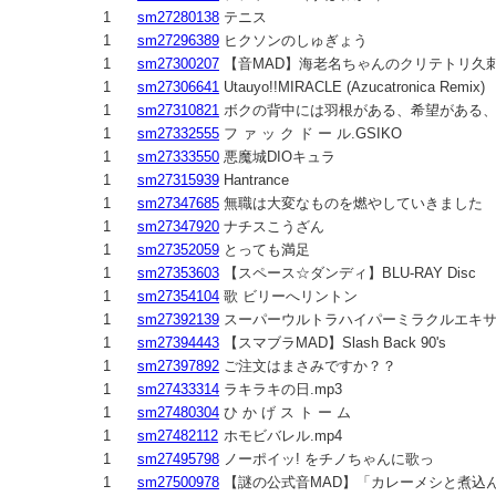
1
sm27280138
テニス
1
sm27296389
ヒクソンのしゅぎょう
1
sm27300207
【音MAD】海老名ちゃんのクリテトリ久
1
sm27306641
Utauyo!!MIRACLE (Azucatronica Remix)
1
sm27310821
ボクの背中には羽根がある、希望がある
1
sm27332555
フ ァ ッ ク ド ー ル.GSIKO
1
sm27333550
悪魔城DIOキュラ
1
sm27315939
Hantrance
1
sm27347685
無職は大変なものを燃やしていきました
1
sm27347920
ナチスこうざん
1
sm27352059
とっても満足
1
sm27353603
【スペース☆ダンディ】BLU-RAY Disc
1
sm27354104
歌 ビリーへリントン
1
sm27392139
スーパーウルトラハイパーミラクルエキ
1
sm27394443
【スマブラMAD】Slash Back 90's
1
sm27397892
ご注文はまさみですか？？
1
sm27433314
ラキラキの日.mp3
1
sm27480304
ひ か げ ス ト ー ム
1
sm27482112
ホモビバレル.mp4
1
sm27495798
ノーポイッ! をチノちゃんに歌っ
1
sm27500978
【謎の公式音MAD】「カレーメシと煮込ん