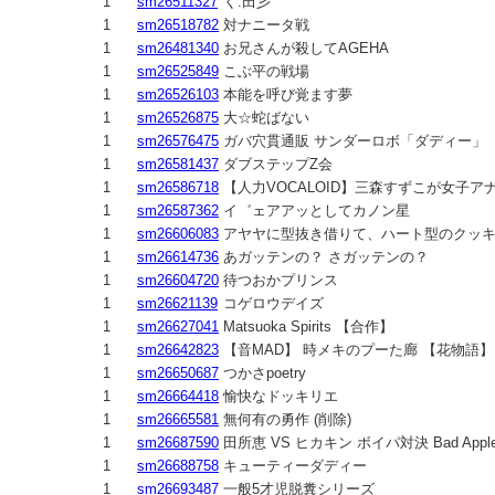
1
sm26511327
く:田彡
1
sm26518782
対ナニータ戦
1
sm26481340
お兄さんが殺してAGEHA
1
sm26525849
こぶ平の戦場
1
sm26526103
本能を呼び覚ます夢
1
sm26526875
大☆蛇ばない
1
sm26576475
ガバ穴貫通販 サンダーロボ「ダディー」
1
sm26581437
ダブステップZ会
1
sm26586718
【人力VOCALOID】三森すずこが女子ア
1
sm26587362
イ゛ェアアッとしてカノン星
1
sm26606083
アヤヤに型抜き借りて、ハート型のクッ
1
sm26614736
あガッテンの？ さガッテンの？
1
sm26604720
待つおかプリンス
1
sm26621139
コゲロウデイズ
1
sm26627041
Matsuoka Spirits 【合作】
1
sm26642823
【音MAD】 時メキのプーた廊 【花物語】
1
sm26650687
つかさpoetry
1
sm26664418
愉快なドッキリエ
1
sm26665581
無何有の勇作 (削除)
1
sm26687590
田所恵 VS ヒカキン ボイパ対決 Bad Apple
1
sm26688758
キューティーダディー
1
sm26693487
一般5才児脱糞シリーズ