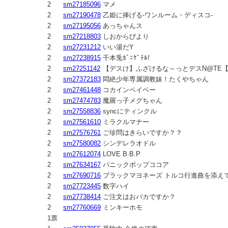
2
sm27185096
マメ
2
sm27190478
乙姫に捧げる-ワンルーム・ディスコ-
2
sm27195056
あっちゃんス
2
sm27218803
しおからびより
2
sm27231212
いい湯だY
2
sm27238915
千本兎ｶﾞﾆｹﾞﾃﾙ!
2
sm27251142
【デスけ】ふざけるな～っとデスN@TE
2
sm27372183
悶絶少年専属調教妹！たくやちゃん
2
sm27461448
コカインベイベー
2
sm27474783
魔羅っ子メグちゃん
2
sm27558836
syncにティンクル
2
sm27561610
ミラクルマナー
2
sm27576761
ご珍問はきらいですか？？
2
sm27580082
シンデレラオドル
2
sm27612074
LOVE B.B.P
2
sm27634167
パニックポップココア
2
sm27690716
ブラックマヨネーズ トルコ行進曲を添え
2
sm27723445
数字ハイ
2
sm27738414
ご注文はおバカですか？
2
sm27760669
ミンキーホモ
1票