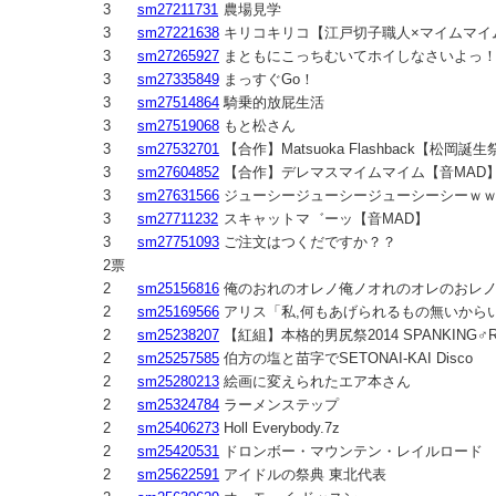
3
sm27211731
農場見学
3
sm27221638
キリコキリコ【江戸切子職人×マイムマイ
3
sm27265927
まともにこっちむいてホイしなさいよっ
3
sm27335849
まっすぐGo！
3
sm27514864
騎乗的放屁生活
3
sm27519068
もと松さん
3
sm27532701
【合作】Matsuoka Flashback【松岡誕生祭
3
sm27604852
【合作】デレマスマイムマイム【音MAD
3
sm27631566
ジューシージューシージューシーシーｗ
3
sm27711232
スキャットマ゛ーッ【音MAD】
3
sm27751093
ご注文はつくだですか？？
2票
2
sm25156816
俺のおれのオレノ俺ノオれのオレのおレ
2
sm25169566
アリス「私,何もあげられるもの無いから
2
sm25238207
【紅組】本格的男尻祭2014 SPANKING♂R
2
sm25257585
伯方の塩と苗字でSETONAI-KAI Disco
2
sm25280213
絵画に変えられたエア本さん
2
sm25324784
ラーメンステップ
2
sm25406273
Holl Everybody.7z
2
sm25420531
ドロンボー・マウンテン・レイルロード
2
sm25622591
アイドルの祭典 東北代表