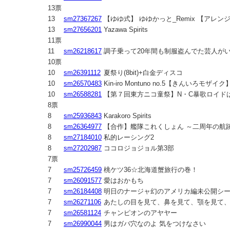
13票
13
sm27367267
【ゆゆ式】 ゆゆかっと_Remix 【アレン
13
sm27656201
Yazawa Spirits
11票
11
sm26218617
調子乗って20年間も制服盗んでた芸人が
10票
10
sm26391112
夏祭り(8bit)+白金ディスコ
10
sm26570483
Kin-iro Montuno no.5【きんいろモザイク
10
sm26588281
【第７回東方ニコ童祭】N・C暴歌ロイド
8票
8
sm25936843
Karakoro Spirits
8
sm26364977
【合作】艦隊これくしょん ～二周年の航
8
sm27184010
私的レーシング2
8
sm27202987
ココロジョジョル第3部
7票
7
sm25726459
桃ケツ36☆北海道蟹旅行の巻！
7
sm26091577
愛はおかもち
7
sm26184408
明日のナージャ幻のアメリカ編未公開シ
7
sm26271106
あたしの目を見て、鼻を見て、顎を見て
7
sm26581124
チャンピオンのアヤヤー
7
sm26990044
男はガバ穴なのよ 気をつけなさい