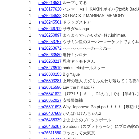
1
sm26218531
ループしてる
1
sm26177620
ハンマー vs HIKAKIN ボイパ(?)対決 Bad Ap
1
sm26244533
GO BACK 2 MARINAS' MEMORY
1
sm26245561
ドラッグストア
1
sm26246709
サラダValanga
1
nm26250897
まるまるでっかいわｱｰｲｷｿ.ishimaru
1
sm26253757
ウサミン星のスーパーマーケットでよく耳
1
sm26263672
へーへへーへーわーえねー
1
sm26263580
進行！シロナ
1
sm26268217
忍者ヤッモトさん
1
sm26276510
andesitekiオールスター
1
sm26300153
Big Yajue
1
sm26303281
上崎の達人 月灯りふんわり落ちてくる夜/
1
sm26315596
Luv the hIKatic??
1
sm26341822
【ｱｱｱｲ！】えー、DJの白井です【半ギレ
1
sm26362027
安藤警部補
1
sm26391693
Why Japanese Po-pi-po！！！！【厚切
1
sm26407669
がんばれけんちゃん2
1
sm26438339
ぷよぷよのブロックボール
1
sm26486287
Splatoon（スプラトゥーン）にプロ画
1
sm26511880
フッとして大東京