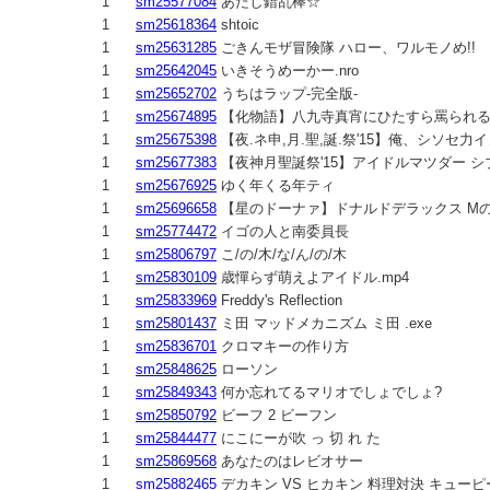
1
sm25577084
あたし錯乱棒☆
1
sm25618364
shtoic
1
sm25631285
ごきんモザ冒険隊 ハロー、ワルモノめ!!
1
sm25642045
いきそうめーかー.nro
1
sm25652702
うちはラップ-完全版-
1
sm25674895
【化物語】八九寺真宵にひたすら罵られる
1
sm25675398
【夜.ネ申,月.聖,誕.祭'15】俺、シソセ
1
sm25677383
【夜神月聖誕祭'15】アイドルマツダー 
1
sm25676925
ゆく年くる年ティ
1
sm25696658
【星のドーナァ】ドナルドデラックス M
1
sm25774472
イゴの人と南委員長
1
sm25806797
こ/の/木/な/ん/の/木
1
sm25830109
歳憚らず萌えよアイドル.mp4
1
sm25833969
Freddy's Reflection
1
sm25801437
ミ田 マッドメカニズム ミ田 .exe
1
sm25836701
クロマキーの作り方
1
sm25848625
ローソン
1
sm25849343
何か忘れてるマリオでしょでしょ?
1
sm25850792
ビーフ 2 ビーフン
1
sm25844477
にこにーが吹 っ 切 れ た
1
sm25869568
あなたのはレビオサー
1
sm25882465
デカキン VS ヒカキン 料理対決 キュー