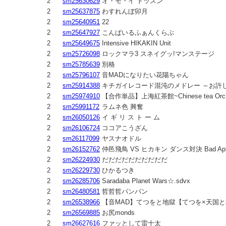
2
sm25630629
オ・モ・イ ドッスン
2
sm25637875
わすれんぼ卯月
2
sm25640951
22
2
sm25647927
こんぱいるふぁんくらぶ
2
sm25649675
Intensive HIKAKIN Unit‪
2
sm25726098
ロックマラ3 スネイグッ!マンステージ
2
sm25785639
別格
2
sm25796107
音MADになりたい花陽ちゃん
2
sm25914388
キチガイレコード混沌のメドレー ～お許し
2
sm25974910
【合作単品】上海紅茶館~Chinese tea Orchi
2
sm25991172
ラムネ色 興奮
2
sm26050126
イ ギ リ ス ト ー ム
2
sm26106724
ココアこうざん
2
sm26117099
ヤスナオドル
2
sm26152762
仲邑飛鳥 VS ヒカキン ダンス対決 Bad Appl
2
sm26224930
だだだだだだだだだだ
2
sm26229730
ひかるつき
2
sm26285706
Saradaba Planet Wars☆.sdvx
2
sm26480581
哲哲哲パンパン
2
sm26538966
【音MAD】てつをと地獄【てつを×天国
2
sm26569885
お尻monds
2
sm26627616
ファッとして雷十太