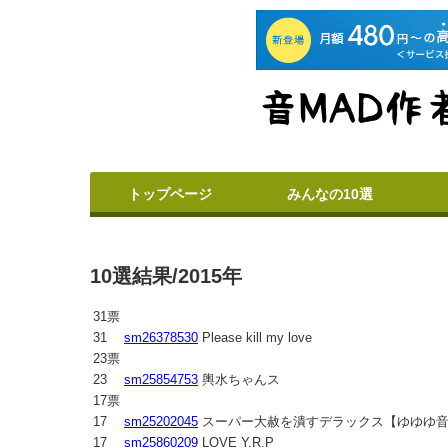
トップページ
みんなの10選
10選結果/2015年
31票
31
sm26378530
Please kill my love
23票
23
sm25854753
輿水ちゃんス
17票
17
sm25202045
スーパー大赦を潰すデラックス【ゆゆゆ音
17
sm25860209
LOVE Y.R.P