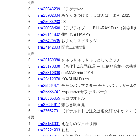
6票
6
sm25543209
ドラゲナyee
6
sm25702084
あかりをつけましょぼんばーまん 2015
6
sm25985233
23
6
sm26058490
【ラブライブ！】BLU-RAY Disc（神奈
6
sm26141802
作打ち★HAPPY
6
sm26429505
おまんこスピリッツ
6
sm27142003
配管工の戦場
5票
5
sm25159080
きゅっきゅっきゅっとしてタッチ
5
sm25178308
【合作】Z会歴戦譚 ～ 圧倒的合格への軌
5
sm25310396
otoMAD-mix.2014
5
sm25412070
KO-SHIN Disco
5
sm25834471
チャンバラマスター チャンバララガールズ OP「
5
sm25835747
Esperanzaサファリパーク
5
sm26335055
モコウオドル
5
sm27034917
悲しき吸血鬼
5
sm27652791
【ドナルド】ご注文は道化師ですか？？
4票
4
sm25156991
えなりのツクオリ節
4
sm25224903
わわーっ！