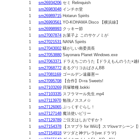
1
sm26934206
セミ Relinquish
1
sm26983048
インチホ堂
1
sm26989715
Hotarun Spirits
1
sm26993561
YO-KOHAMA Disco 【横浜線】
1
sm26998993
クッキー節
1
sm27007874
お菓子よ このサケノミが
1
sm27021531
NANA Spirits
1
sm27043002
騒がしい南委員長
1
sm27053880
Sayonara Planet Windows.exe
1
sm27063371
ドラえちごのうた【ドラえもんのうた×越
1
sm27068772
走るグリコおばさんBB
1
sm27081169
ゴールデン遠藤憲ー
1
sm27095708
【合作】D○ra Sweets!
1
sm27103269
貝塚喰種.bokki
1
sm27103335
スフラマール先生.mp4
1
sm27113970
勉強ノススメ☆
1
sm27126065
ぶっくすぐらし！
1
sm27127148
魔法使いビリー
1
sm27129789
ご注文はしおですか？
1
sm27154378
【スマブラ for WiiU】スマloveマシーン
1
sm27154918
マツダと神デレラ(ver.ドラマ)