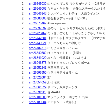
2
sm26645030
のんのんびより ひとりがっさく ～2期放
2
sm26646008
らき☆すた合作 ―合作はステータスだ！
2
sm26646148
シンパイカイナシティ【大西ライオン】
2
sm26688805
交合曲ダディー9番「ガバ穴」
2
sm26675467
Akasagawara
2
sm26697597
星のカービィ トリプルだらしねな【ボス
2
sm26728462
そうせいごろし！【がっこうぐらし！×バ
2
sm26742301
【ドナルド】マクナルクエスト【ロマサ
2
sm26749621
ソーニャちゃんの倒し方
2
sm26787313
にんじゃりさいてぃん
2
sm26840382
けっとうぐらし！ (削除)
2
sm26841920
みんなで深呼吸してみようよ
2
sm26946873
きりえちゃんのブロックボール
2
sm26952241
ラ王ラ王びより
2
sm26996950
ウラオモテうまる～ん
2
sm27022084
27
2
sm27054059
ふゆう式
2
sm27064529
サバンナ八木チャンス
2
sm27091111
音MAAM
2
sm27101503
マッハライダー助けて！.mp4
2
sm27180204
デデドン！（武勇伝）