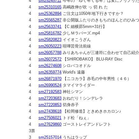
4
sm25245711
今年の「ゆく年くる年」は変にノリノリだった
4
sm25310165
高嶋政伸が吹 っ 切 れ た
4
sm25362894
ご注文は1050年地下行きですか？
4
sm25565287
非公開版ふたりのきもちのほんとのひみ
4
sm25633741
【C 細横罫5mm×31行】
4
sm25816782
少しＭラバーズ.mp4
4
sm25820823
イイオこうざん
4
sm26050223
喧嘩芸骨法前線
4
sm26057788
みりあちゃんが三連符に合わせて自己紹
4
sm26072572
【SHIROBAKO】 BLU-RAY Disc
4
sm26274608
シロバコオドル
4
sm26359774
World's 遠藤
4
sm26871970
【ニコカラ】赤毛の中年男性（４６）
4
sm26990524
タマイマライダー
4
sm27192583
神社シマン
4
sm27203683
おねだり！シンデレラ
4
sm27220853
切身赤子
4
sm27438618
【松岡修造】ときめきホカロン♪
4
sm27506021
トド松「ねぇ」
4
sm27629860
ゴーストレイアンドレフト
3票
3
sm25157014
うちはラップ