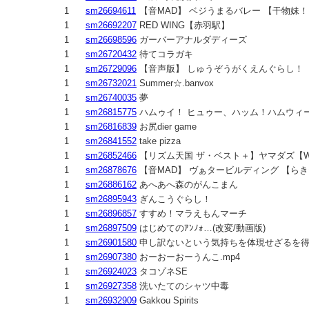
1
sm26694611
【音MAD】 ベジうまるバレー 【干物妹
1
sm26692207
RED WING【赤羽駅】
1
sm26698596
ガーバーアナルダディーズ
1
sm26720432
待てコラガキ
1
sm26729096
【音声版】 しゅうぞうがくえんぐらし！
1
sm26732021
Summer☆.banvox
1
sm26740035
夢
1
sm26815775
ハムゥイ！ ヒュゥー、ハッム！ハムウィ
1
sm26816839
お尻dier game
1
sm26841552
take pizza
1
sm26852466
【リズム天国 ザ・ベスト＋】ヤマダズ【WOR
1
sm26878676
【音MAD】 ヴぁタービルディング 【ら
1
sm26886162
あへあへ森のがんこまん
1
sm26895943
ぎんこうぐらし！
1
sm26896857
すすめ！マラえもんマーチ
1
sm26897509
はじめてのｱﾝﾉｫ…(改変/動画版)
1
sm26901580
申し訳ないという気持ちを体現せざるを
1
sm26907380
おーおーおーうんこ.mp4
1
sm26924023
タコゾネSE
1
sm26927358
洗いたてのシャツ中毒
1
sm26932909
Gakkou Spirits