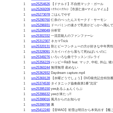
1
sm25254626
【ドナルド】不自然マック・ガール
1
sm25269209
ﾆﾅﾁｬﾝﾆﾅﾁｬﾝ【市原仁奈×マイムマイム】
1
sm25273078
ごはんでやす
1
sm25290760
仁奈のぺったんスモークド・サーモン
1
sm25296931
ドーパミンの速さで乳首がどっかへ飛ん
1
sm25298049
分析官
1
sm25302332
一流芸能人のファンファーレ
1
sm25312307
ネカマTrick
1
sm25320131
割とビーフシチューの方が好きな中年男
1
sm25328091
スカイハイから落ちて死ねばいいのに
1
sm25349276
いろいろな曲でラッスンゴレライ
1
sm25356229
ハッピーR&B feat. マック, 中松, 外山, 
1
sm25360244
無理無理 産めない
1
sm25362932
Daydream capture.mp4
1
sm25369128
【水曜どうでしょう】DVD発売記念特別
1
sm25374530
タイタニック協奏曲第1番“沈没“
1
sm25395150
yeeあるふぁんくらぶ
1
sm25396632
yeeが来たっ!!
1
sm25399016
風月からのお知らせ
1
sm25399798
裏
1
sm25412240
【音MAD】初雪は明日から本気出す【艦これ×Dr