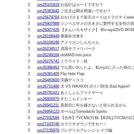
3
sm25321819
お会計はカードですか？
3
sm25383642
ご注文は聞き間違いですか？
3
sm25679764
おかげさまで楽天カードはドラゲナイwww
3
sm25907889
ジンベエザメの大きさに驚愕する女性の音
3
sm26007425
【きんいろモザイク】 Blu-ray&DVD #KI
3
sm26108449
唐揚弁当食す
3
sm26108248
アメリカンしんちゃん
3
sm26234517
戊辰サファリパーク
3
sm26249104
otoMAD-mix.juice
3
sm26276741
ミウライド：鉄
3
sm26386452
でも思い出したよ、私がμ'sに入った時の
3
sm26391405
Flip Hole Flap
3
sm26483600
浣腸ディスコ
3
sm26731486
犬 VS HIKAKIN ボイパ対決 Bad Appre!!
3
sm26781421
あくしょんファイヤー☆
3
sm26800075
すたこらドンキー
3
sm26941211
真面目に年を越さないと叱られるから
3
sm26956123
ボールはTomodachi Spirits
3
sm27032594
【合作】TVCM紀行録【8/28はTVCMの日
3
sm27103746
カラクサタウンですわー！
3
sm27135976
フレデリカアレンジ レイヴ編