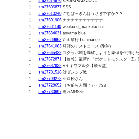
1
sm27574970
KABIKIRAD ZONE
1
sm27606877
SSS
1
sm27610240
ごむぱっきんはうさぎですか？？
1
sm27601906
ナナナナナナナナナナ
1
sm27631180
weekend_manzoku.bar
1
sm27634631
aoyama blue
1
sm27639962
西田敏行 Luminance
1
sm27641063
尊師のテストコース (削除)
1
sm27665422
コクッパ城を爆破しようと爆弾を仕掛けたん
1
sm27672871
【速報】最新作「ポケットモンスターZ」
1
sm27687832
VS.キワマルク【飛天堂】
1
sm27701518
対ダンシブ戦
1
sm27709273
ケロ松さん
1
sm27728652
（お前ら人間じゃ）ねぇ
1
sm27730697
走れMRS☆