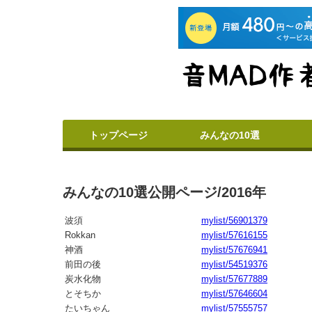
トップページ
みんなの10選
みんなの10選公開ページ/2016年
波須
mylist/56901379
Rokkan
mylist/57616155
神酒
mylist/57676941
前田の後
mylist/54519376
炭水化物
mylist/57677889
とそちか
mylist/57646604
たいちゃん
mylist/57555757