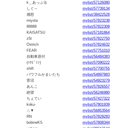
k＿あっぷる
mylist/57126080
しぐ～
mylist/57739134
感想
mylist/38422528
miyota
mylist/57823238
88888
mylist/57822309
KAISATSU
mylist/57181864
z5t
mylist/57822750
Ostrich
mylist/57824632
FEAR
mylist/57751010
自動車原付
mylist/56484383
(ﾊｸﾋﾞｼﾝ)
mylist/57090222
shift
mylist/57700755
パワフルかまいたち
mylist/54897883
菅沼
mylist/54923279
あんこ
mylist/57826557
絶望
mylist/56246980
ちぇてい
mylist/57427322
koku-
mylist/57801939
△▼
mylist/56853564
RN
mylist/57829283
bobineKS
mylist/57808344