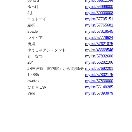
uehara
mylist/39612144
ゆっけ
mylist/54999000
Jま
mylist/39000008
ニュトーイ
mylist/57795151
左折
mylist/57765681
spade
mylist/57818545
レイピア
mylist/57778624
唐揚
mylist/57621875
ゆうしゃアシスタント
mylist/43669546
どーなつ
mylist/57832600
284
mylist/56282106
JR根岸線「関内駅」から徒歩5分
mylist/57692201
19-885
mylist/57802175
owatax
mylist/57830000
ひと☆ごみ
mylist/56149285
Vero
mylist/57893979