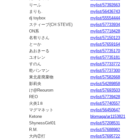
りーふ
mylist/57392663
まりも.
mylist/56436743
dj toybox
mylist/55554444
スティーブ(CH STEVE)
mylist/57733934
ON系
mylist/57718428
名有りさん
mylist/57150123
とーか
mylist/57659164
あおきーる
mylist/57735170
ユオレン
mylist/57735181
すのん
mylist/57733772
乾パンマン
mylist/57737300
東北産廃棄物
mylist/57582668
影莉央
mylist/54289858
け@Reourom
mylist/57693503
REO
mylist/57739428
火炎1８
mylist/57740557
マグマネット
mylist/56450647
Ketone
blomaga/ar1153821
ShynessGirl01
mylist/57208531
R.M.
mylist/57688982
大内②打
mylist/57695722