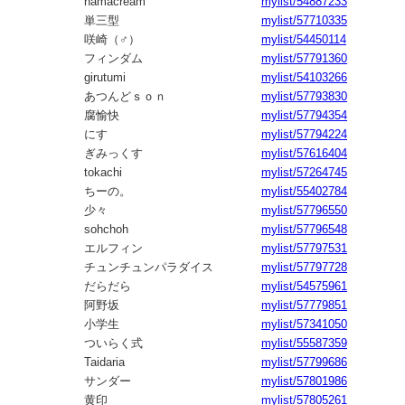
namacream
mylist/54887233
単三型
mylist/57710335
咲崎（♂）
mylist/54450114
フィンダム
mylist/57791360
girutumi
mylist/54103266
あつんどｓｏｎ
mylist/57793830
腐愉快
mylist/57794354
にす
mylist/57794224
ぎみっくす
mylist/57616404
tokachi
mylist/57264745
ちーの。
mylist/55402784
少々
mylist/57796550
sohchoh
mylist/57796548
エルフィン
mylist/57797531
チュンチュンパラダイス
mylist/57797728
だらだら
mylist/54575961
阿野坂
mylist/57779851
小学生
mylist/57341050
ついらく式
mylist/55587359
Taidaria
mylist/57799686
サンダー
mylist/57801986
黄印
mylist/57805261