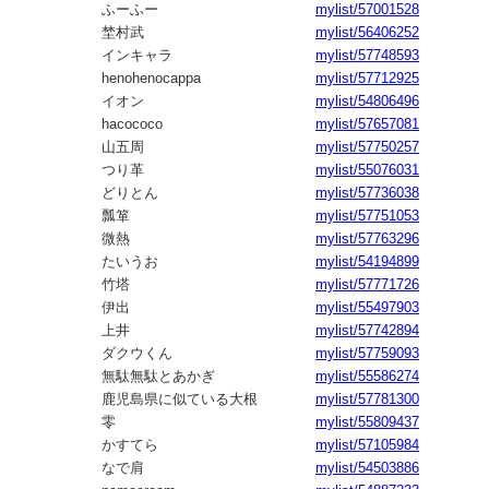
ふーふー
mylist/57001528
埜村武
mylist/56406252
インキャラ
mylist/57748593
henohenocappa
mylist/57712925
イオン
mylist/54806496
hacococo
mylist/57657081
山五周
mylist/57750257
つり革
mylist/55076031
どりとん
mylist/57736038
瓢箪
mylist/57751053
微熱
mylist/57763296
たいうお
mylist/54194899
竹塔
mylist/57771726
伊出
mylist/55497903
上井
mylist/57742894
ダクウくん
mylist/57759093
無駄無駄とあかぎ
mylist/55586274
鹿児島県に似ている大根
mylist/57781300
零
mylist/55809437
かすてら
mylist/57105984
なで肩
mylist/54503886