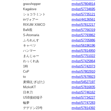
grasshopper
mylist/57804814
Kagalove
mylist/57734695
ショコラミント
mylist/57735121
inヴォアー
mylist/44136561
RIXUM XIMCO
mylist/57812217
BaN長
mylist/57766319
S-Atomaria
mylist/57793862
ふろれんす
mylist/57705886
キャベツ
mylist/56196196
ハンマー
mylist/57814950
まんじゅー
mylist/57751022
わっくれあ
mylist/57425864
1時
mylist/57742073
CoP
mylist/57802910
to
mylist/57678923
麦畑(むぎばた)
mylist/54527197
MizkoKT
mylist/57816835
日本刀
mylist/57746162
USB接続端子
mylist/57734227
輪夢
mylist/57747283
デデドン23号
mylist/57814392