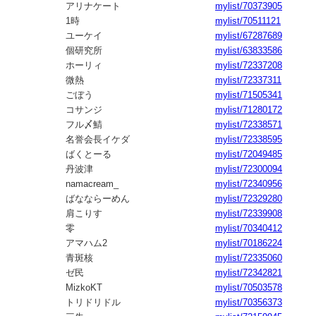
アリナケート
mylist/70373905
1時
mylist/70511121
ユーケイ
mylist/67287689
個研究所
mylist/63833586
ホーリィ
mylist/72337208
微熱
mylist/72337311
ごぼう
mylist/71505341
コサンジ
mylist/71280172
フル〆鯖
mylist/72338571
名誉会長イケダ
mylist/72338595
ばくとーる
mylist/72049485
丹波津
mylist/72300094
namacream_
mylist/72340956
ばなならーめん
mylist/72329280
肩こりす
mylist/72339908
零
mylist/70340412
アマハム2
mylist/70186224
青斑核
mylist/72335060
ゼ民
mylist/72342821
MizkoKT
mylist/70503578
トリドリドル
mylist/70356373