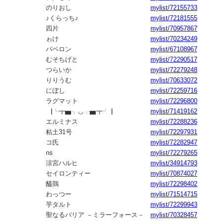
のりおし
mylist/72155733
♪くらっち♪
mylist/72181555
四片
mylist/70957867
ゎけ
mylist/70234249
パペロン
mylist/67108967
むそちげと
mylist/72290517
つらいか
mylist/72279248
りりうむ
mylist/70633072
にぼし
mylist/72259716
ラグマット
mylist/72296800
▕╰┳▅╮◡╭▅┳╯▏
mylist/71419162
エルミナス
mylist/72288236
粘土31号
mylist/72297931
コ氏
mylist/72282947
ns
mylist/72279265
涼宮ハルヒ
mylist/34914793
セイロンティー
mylist/70874027
醯鶏
mylist/72298402
わっつー
mylist/71514715
芋タルト
mylist/72299943
聖なるバリア －ミラーフォース－
mylist/70328457