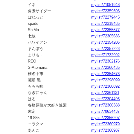
イネ
mylist/71051948
角煮サイダー
mylist/72359596
ぼねっと
mylist/72279445
spade
mylist/72319485
ShiMa
mylist/72355577
七枚
mylist/72305686
ハワイアン
mylist/72354206
まんぼう
mylist/72357223
まりも．
mylist/71732992
REO
mylist/72302176
S-Atomaria
mylist/72360435
椎名中市
mylist/72354673
瀬畑 黒
mylist/72298099
ももも味
mylist/72360892
なぎにゃん
mylist/72361131
はる
mylist/72304496
各務原桜が大好き連盟
mylist/72360388
末定
mylist/70634437
19-885
mylist/72356207
ニラタマ
mylist/72360979
あんこ
mylist/72360987