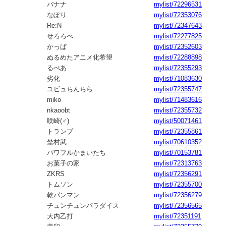
バナナ
mylist/72296531
なぽり
mylist/72353076
Re:N
mylist/72347643
せろろべ
mylist/72277825
かっぱ
mylist/72352603
ぬるめたアニメ化希望
mylist/72288898
るぺあ
mylist/72355293
劣化
mylist/71083630
ユビュちんちら
mylist/72355747
miko
mylist/71483616
nkaoobt
mylist/72355732
咲崎(♂)
mylist/50071461
トランプ
mylist/72355861
埜村武
mylist/70610352
パワフルかまいたち
mylist/70153781
お菓子の家
mylist/72313763
ZKRS
mylist/72356291
トムソン
mylist/72355700
乾パンマン
mylist/72356279
チュンチュンパラダイス
mylist/72356565
大内乙打
mylist/72351191