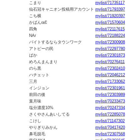
こまり
mylist/71735117
仙石冠キャニオン投稿用アカウント
mylist/71793397
こち横
mylist/71920397
かばんᦕԐ
mylist/71570604
四角
mylist/72117615
NAr
mylist/72188224
バイトするならタウンワーク
mylist/72300908
アトピーの民
mylist/72297780
ばか
mylist/72301873
めろんまんまり
mylist/70276411
のら黒
mylist/72302410
ハチェット
mylist/72046212
三月
mylist/71733062
インジョン
mylist/72301961
前田の後
mylist/72303989
葉月味
mylist/70233473
塩分濃度10%
mylist/70247334
さくやさんあいしてる
mylist/72285078
こけし
mylist/71147302
やりぎりみかん
mylist/70417420
鼻毛脱毛
mylist/72307568