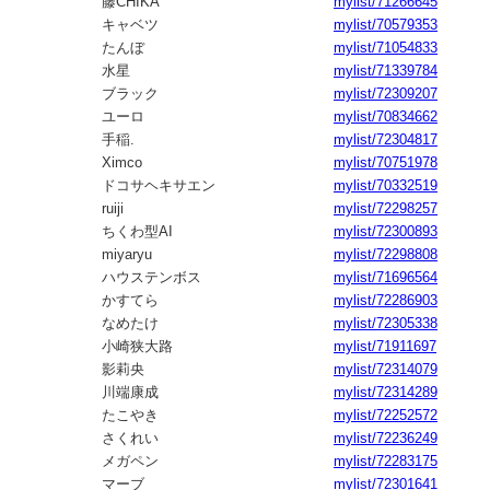
藤CHIKA
mylist/71266645
キャベツ
mylist/70579353
たんぼ
mylist/71054833
水星
mylist/71339784
ブラック
mylist/72309207
ユーロ
mylist/70834662
手稲.
mylist/72304817
Ximco
mylist/70751978
ドコサヘキサエン
mylist/70332519
ruiji
mylist/72298257
ちくわ型AI
mylist/72300893
miyaryu
mylist/72298808
ハウステンボス
mylist/71696564
かすてら
mylist/72286903
なめたけ
mylist/72305338
小崎狭大路
mylist/71911697
影莉央
mylist/72314079
川端康成
mylist/72314289
たこやき
mylist/72252572
さくれい
mylist/72236249
メガペン
mylist/72283175
マーブ
mylist/72301641