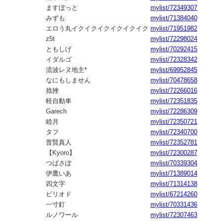
ますぼっと
mylist/72349307
みずも
mylist/71384040
エロう丸イクイクイクイクイクイク
mylist/71951982
z5t
mylist/72298024
ともしげ
mylist/70292415
イダルゴ
mylist/72328342
流波レヌ地主*
mylist/69952845
なにもしません
mylist/70478658
捻挫
mylist/72266016
軽自動車
mylist/72351835
Garech
mylist/72286309
睦月
mylist/72350721
タフ
mylist/72340700
普賢真人
mylist/72352781
【Kyoro】
mylist/72300287
つばさぽ
mylist/70339304
伊鷹いあ
mylist/71389014
四文字
mylist/71314138
ピリオド
mylist/67214260
一寸釘
mylist/70331436
ルノワール
mylist/72307463