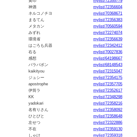
黄印
mylist/72355779
神酒
mylist/72356604
ネルコノチヨ
mylist/70368671
まるてん
mylist/72356383
メタカン
mylist/70560594
みずれ
mylist/72274074
環境省
mylist/72356639
はごろも兵器
mylist/72342412
右る
mylist/70027836
感想
mylist/64198667
バラバボン
mylist/68148543
kaikityou
mylist/72315047
ジュシー
mylist/72354175
apostrophe
mylist/72357705
伊筒ラ
mylist/72352617
KK
mylist/72348298
yadokari
mylist/72358216
名有りさん
mylist/72358092
ひとびと
mylist/72358648
左せつ
mylist/72322886
不在
mylist/72359130
しゃけ
mylist/72359318