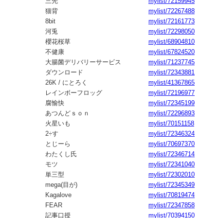
三先
mylist/72159945
猫背
mylist/72267488
8bit
mylist/72161773
河兎
mylist/72298050
櫻花桜草
mylist/68904810
不健康
mylist/67824520
大腸菌デリバリーサービス
mylist/71237745
ダウンロード
mylist/72343881
26K / にとろく
mylist/41367865
レインボーフロッグ
mylist/72196977
腐愉快
mylist/72345199
あつんどｓｏｎ
mylist/72296893
火星いも
mylist/70151158
2÷す
mylist/72346324
とじーら
mylist/70697370
わたくし氏
mylist/72346714
モツ
mylist/72341040
単三型
mylist/72302010
mega(目が)
mylist/72345349
Kagalove
mylist/70819474
FEAR
mylist/72347858
記事口授
mylist/70394150