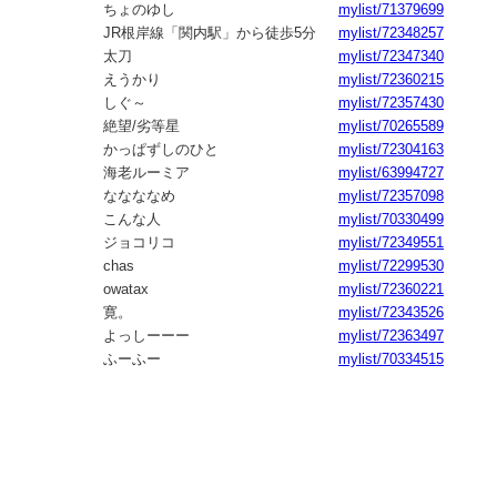
ちょのゆし
mylist/71379699
JR根岸線「関内駅」から徒歩5分
mylist/72348257
太刀
mylist/72347340
えうかり
mylist/72360215
しぐ～
mylist/72357430
絶望/劣等星
mylist/70265589
かっぱずしのひと
mylist/72304163
海老ルーミア
mylist/63994727
ななななめ
mylist/72357098
こんな人
mylist/70330499
ジョコリコ
mylist/72349551
chas
mylist/72299530
owatax
mylist/72360221
寛。
mylist/72343526
よっしーーー
mylist/72363497
ふーふー
mylist/70334515