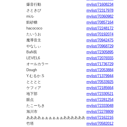
爆音行動
mylist/71608234
さときび
mylist/72317978
miル
mylist/70360982
餡砂糖
mylist/70857164
hacococo
mylist/72248172
たいうお
mylist/70192074
魔導音主
mylist/70942475
やなしぃ
mylist/70968729
BaN長
mylist/72305895
LEVEL6
mylist/72076555
オールカラー
mylist/71736729
Dough
mylist/72053884
Y.むるか.S
mylist/71379944
とととと
mylist/70533925
ケフィア
mylist/72185664
地下部
mylist/72330521
眼点
mylist/72281254
たこーちき
mylist/72333048
旭川市
mylist/72278809
ああああぁぁぁぁぁぁああああああ
mylist/72162216
竹塔
mylist/70582012