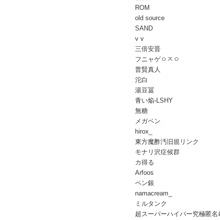
ROM
old source
SAND
v v
三倍安晋
フニャゲㅇㅈㅇ
普賢真人
沱白
湯豆冨
青い焔-LSHY
無糖
メガペン
hirox_
東方魔酢汚旧規リンク
モナリ沢症候群
カ得る
Arfoos
ペン銀
namacream_
ミルタンク
超スーパーハイパー究極匿名