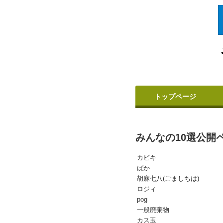
トップページ
みんなの10選公開ペ
カビキ
ばか
胡麻七八(ごましちは)
ロジィ
pog
一般廃棄物
カス玉