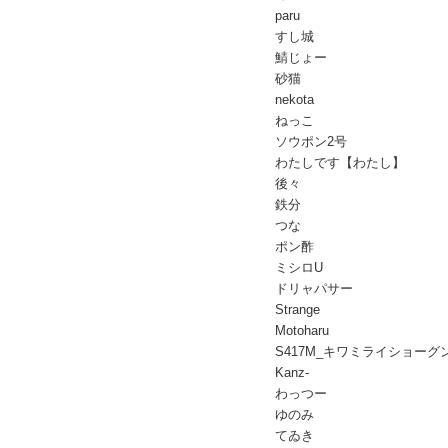
paru
すし城
鯖じょー
砂猫
nekota
ねっこ
ソウポン2号
わたしです【わたし】
後々
鉄分
つな
ポン酢
ミシロU
ドリャパサー
Strange
Motoharu
S417M_キワミライショーグ
Kanz-
わっつー
ゆのみ
てゐき