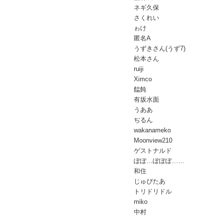
ネギ久保
さくれい
ゎけ
匿名A
うずきさん(うず7)
松本さん
ruiji
Ximco
饂飩
有坂水面
うああ
ぢるん
wakanameko
Moonview210
ゲストナルド
ぽぽ…ぽぽぽ……
和住
じゅぴたあ
トリドリドル
miko
中村