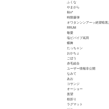
ふくな
やまがら
秋n*
時限爆弾
オワタンンンアーッ絶望暗黒
RRUM
敬愛
塩ビパイプ嶌田
蝶舞
たっちャン
おかちょ
ごぼう
赤毛組合
ユーザー情報非公開
なみて
あお
コサンジ
オーショー
羨望
枝折り
ラグマット