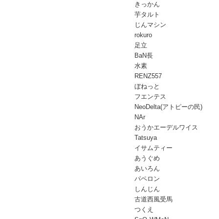
きっかん
芋タルト
じんマシン
rokuro
足立
BaN長
水素
RENZ557
ぼねっと
フエンテス
NeoDelta(アトピーの民)
NAr
おうかエーデルワイス
Tatsuya
イサムティー
あうぐめ
あいろん
パペロン
しんじん
古道西風受馬
つくえ