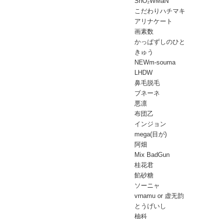
SnO₂WMaN
こだわりハチマキ
アリナケート
画素数
かっぱずしのひと
きゅう
NEWm-souma
LHDW
鼻毛脱毛
ブネーネ
悪凛
布団乙
インジョン
mega(目が)
阿畑
Mix BadGun
桂花君
餡砂糖
ソーニャ
vrnamu or 虚无韵
とうげいし
柚科