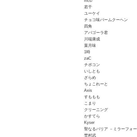
miル
若干
ユーケイ
チョコ味バームクーヘン
四角
アバゴーラ君
川端康成
葉月味
1時
zaC
チポコン
いしとも
ざらめ
ちょこれーと
Axis
すももも
こまり
クリーニング
かすてら
Kyser
聖なるバリア －ミラーフォ
埜村武